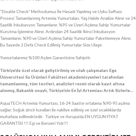
“Double Check” Methodumuz İle Hasadı Yapılmış ve Uyku Safhası
Prosesi Tamamlanmış Artemia Yumurtaları, Yaş Halde Analize Alınır ve 24
Saatlik İnkubasyon Tamamlanır. %95 ve Üzeri Açılıma Sahip Yumurtalar
Kurutma İşlemine Alınır. Ardından 24 Saatlik İkinci İnkubasyon
Tamamlanır. %90 ve Üzeri Açılıma Sahip Yumurtalar Paketlemeye Alınır.
Bu Sayede 2 Defa Check Edilmiş Yumurtalar Size Ulaşır.
Yumurtalarımız %100 Açılım Garantisine
Sahiptir.
Türkiye’de özel olarak geliştirilmiş ve ıslah çalışmaları Ege
Üniversitesi Su Ürünleri Fakültesi akademisyenleri tarafından
tamamlanmış, tüm testleri, analizleri resmi olarak kayıt altına
alınmış, Bakanlık onaylı, Türkiye’nin En İyi Artemiası Artık Sizlerle…
AquaTECH Artemia Yumurtası, 16-24 Saatte ortalama %90-95 açılma
sağlar. Soğuk zincir kuralları ile nakliye edilmiş ve özel sıcaklıklarda
muhafaza edilmektedir. Türkiye ve Avrupa’da EN UYGUN FİYAT
GARANTİSİ !!! Eşi ve Benzeri Yok!!!