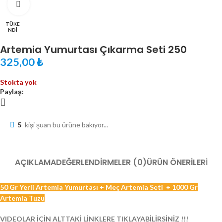
Fotoğrafı Büyüt
TÜKE
NDI
Artemia Yumurtası Çıkarma Seti 250
₺
Stokta yok
Paylaş:
5
kişi şuan bu ürüne bakıyor...
AÇIKLAMA
DEĞERLENDIRMELER (0)
ÜRÜN ÖNERILERI
50 Gr Yerli Artemia Yumurtası + Meç Artemia Seti + 1000 Gr
Artemia Tuzu
VIDEOLAR İÇİN ALTTAKİ LİNKLERE TIKLAYABİLİRSİNİZ !!!