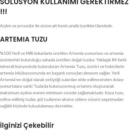
SOLÜSYON KULLANIMI GEREKTİRMEZ
!!!
Açılım ve prosedür ile ürüne ait besin analiz içerikleri ilandadır.
ARTEMIA TUZU
%100 Yerli ve Milli imkanlarla üretilen Artemia yumurtası ve artemia
ürünlerinin bulunduğu sahada üretilen doğal tuzdur. Yaklaşık 84 farklı
minerali bünyesinde bulunduran Artemia Tuzu, üretici ve hobicilerin
artemia inkübasyonunda en başarılı sonuçları almasını sağlar. Yerli
Artemia’nın doğal olarak yetiştiği sulardan elde edilmesinden dolayı
yumurtalara sanki Tuzla’da bulunuyormuş ortamını oluşturarak
maksimum açılma oranını minimum sürede sağlamaktadır. Kaya tuzu,
rafine edilmiş tuzlar, göl tuzlarının aksine sizlere sürpriz yaşatmadan
sağlıklı biçimde kuluçkalamayı destekler.
İlginizi Çekebilir