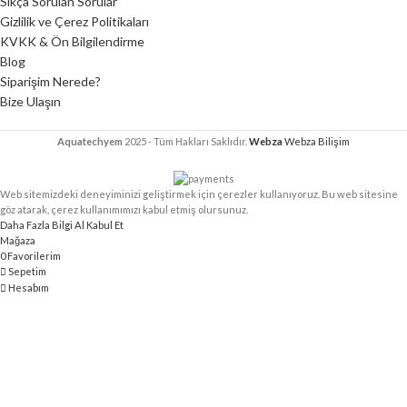
Sıkça Sorulan Sorular
Gizlilik ve Çerez Politikaları
KVKK & Ön Bilgilendirme
Blog
Siparişim Nerede?
Bize Ulaşın
Aquatechyem
2025 - Tüm Hakları Saklıdır.
Webza
Webza Bilişim
Web sitemizdeki deneyiminizi geliştirmek için çerezler kullanıyoruz. Bu web sitesine
göz atarak, çerez kullanımımızı kabul etmiş olursunuz.
Daha Fazla Bilgi Al
Kabul Et
Mağaza
0
Favorilerim
Sepetim
Hesabım