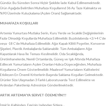
Gündür. Bu Süreden Sonra Hiçbir Şekilde İade Kabul Edilmemektedir.
Ürün Aşağıda Belirtilen Muhafaza Koşullarınd 36 Ay Taze Kalmakta ve
%90 Üzerinde Kuluçkalama (Açılım Oranı) Sağlamaktadır.
MUHAFAZA KOŞULLARI
Artemia Yumurtası Mutlaka Serin, Kuru Yerde ve Sıcaklık Değişimlerinin
Fazla Olmadığı Koşullarda Muhafaza Edilmelidir. Buzdolabında +2/+4 C’de
veya -18 C’de Muhafaza Edilmelidir. Ağzı Kapalı Kilitli Poşetler, Konserve
Şişeleri, Plastik Ambalajlarda Saklanabilir. Tüm Ambalajların Ağzı
Kapatılarak Hava İle Teması Kesilmelidir. Oda Sıcaklığında,
Üretimhanelerde, Nemli Ortamlarda, Güneş ve Işık Altında Muhafaza
Edilecek Yumurtaların Açılım Oranları Hızlıca Düşeceğinden, Muhafaza
Koşullarına Önem Gösterilmelidir. Maalesef Yumurtaların Kalitelerini
Etkileyen En Önemli Kriterlerin Başında Saklama Koşulları Gelmektedir.
Ürünler Size Ulaşmadan 3 Farklı Laboratuvarda Test Edilmekte ve
Ardından Paketlenip Adresinize Gönderilmektedir.
ARTIK ARTEMIA’YA SERVET ÖDEMEYİN!!!
İzmir’in Kalbinden, Ege’nin Işığından Sizlere…