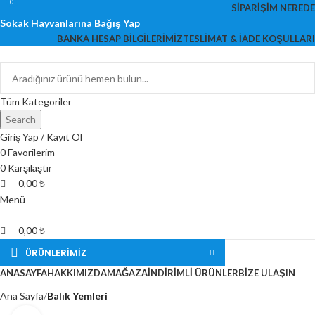
0
0
0
SIPARIŞIM NEREDE
Sokak Hayvanlarına Bağış Yap
BANKA HESAP BILGILERIMIZ
TESLIMAT & İADE KOŞULLARI
Tüm Kategoriler
Search
Giriş Yap / Kayıt Ol
0
Favorilerim
0
Karşılaştır
0,00
₺
Menü
0,00
₺
ÜRÜNLERİMİZ
ANASAYFA
HAKKIMIZDA
MAĞAZA
İNDIRIMLI ÜRÜNLER
BIZE ULAŞIN
Ana Sayfa
Balık Yemleri