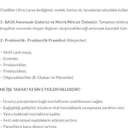
Özellikle Ultra Larva dediğimiz; melek, betta vb. larvalarda rahatlıkla kullana
1- BA35 Amonyak Giderici ve Nitrit/Nitrat Önleyici:
Tamamen bitkisel i
boşaltım sonunda oluşan dışkının oluşturabileceği amonyak kaynaklı tüm b
2- Prebiyotik- Probiyotik Premiksi:
Bileşenleri;
– Aktif canlı maya,
– Enzimler,
– Probiyotikler,
– Prebiyotikler,
– Oligosakkaritler (B-Glukan ve Mananlar)
NE İŞE YARAR? KESİN ETKİLERİ NELERDİR?
– Fırsatçı patojenlere bağlı mortalitenin azaltılmasını sağlar.
– Bağışıklığı geliştirir, böylece viral hastalıklarla savaşmaya yardımcı olur.
– Yavru balıktaki mortaliteyi azaltır.
– Anti-mikrobiyel maddelerin etkisini arttırır.
– Parazitlere karşı direnci arttırır.