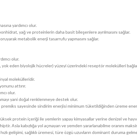
masına yardımcı olur.
onhidrat, yağ ve proteinlerin daha basit bileşenlere ayrılmasını sağlar.
koruyarak metabolik enerji tasarrufu yapmasını sağlar.
dımcı olur.
, yok eden biyolojik hücreler) yüzeyi üzerindeki reseptör molekülleri bağla
yal molekülleridir.
onunu attırır.
mcı olur.
nmayı yani doğal renklenmeye destek olur.
 premiks sayesinde sindirim enerjisi minimum tüketildiğinden üreme enerj
ksek protein içeriği ile yemlerin yapay kimyasallar yerine denizel ve hayv
ere sahiptir. Asla kabızlığa yol açmayan ve yemden yararlanabilme oranını ma
n hızlı gelişimi, sağlıklı üremesi, türe özgü uzuvların dominant duruma gelm