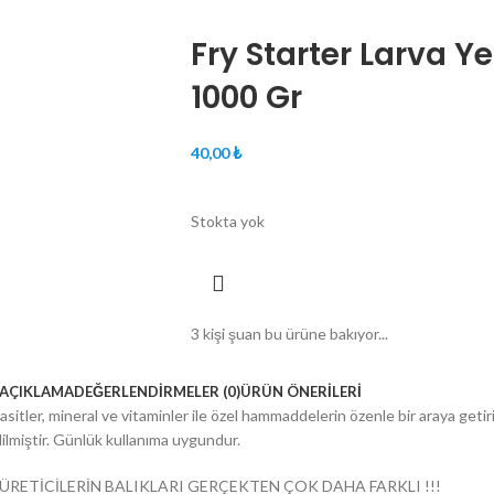
Fry Starter Larva 
1000 Gr
40,00
₺
Stokta yok
3
kişi şuan bu ürüne bakıyor...
AÇIKLAMA
DEĞERLENDIRMELER (0)
ÜRÜN ÖNERILERI
asitler, mineral ve vitaminler ile özel hammaddelerin özenle bir araya getiri
edilmiştir. Günlük kullanıma uygundur.
 ÜRETİCİLERİN BALIKLARI GERÇEKTEN ÇOK DAHA FARKLI !!!