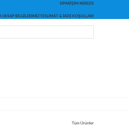
SIPARIŞIM NEREDE
 HESAP BILGILERIMIZ
TESLIMAT & İADE KOŞULLARI
Tüm Ürünler