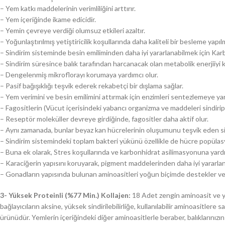
– Yem katkı maddelerinin verimliliğini arttırır.
– Yem içeriğinde ikame edicidir.
– Yemin çevreye verdiği olumsuz etkileri azaltır.
– Yoğunlaştırılmış yetiştiricilik koşullarında daha kaliteli bir besleme yapıl
– Sindirim sisteminde besin emiliminden daha iyi yararlanabilmek için Karb
– Sindirim süresince balık tarafından harcanacak olan metabolik enerjiiyi 
– Dengelenmiş mikroflorayı korumaya yardımcı olur.
– Pasif bağışıklığı teşvik ederek rekabetçi bir dışlama sağlar.
– Yem verimini ve besin emilimini attırmak için enzimleri sentezlemeye yar
– Fagositlerin (Vücut içerisindeki yabancı organizma ve maddeleri sindirip
– Reseptör moleküller devreye girdiğinde, fagositler daha aktif olur.
– Aynı zamanada, bunlar beyaz kan hücrelerinin oluşumunu teşvik eden sin
– Sindirim sistemindeki toplam bakteri yükünü özellikle de hücre popülasy
– Buna ek olarak, Stres koşullarında ve karbonhidrat asilimasyonuna yardı
– Karaciğerin yapısını koruyarak, pigment maddelerinden daha iyi yararla
– Gonadların yapısında bulunan aminoasitleri yoğun biçimde destekler ve
3- Yüksek Proteinli (%77 Min.) Kollajen:
18 Adet zengin aminoasit ve yü
bağlayıcıların aksine, yüksek sindirilebilirliğe, kullanılabilir aminoasitl
ürünüdür. Yemlerin içeriğindeki diğer aminoasitlerle beraber, balıklarınızı