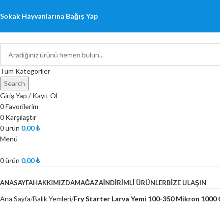
Sokak Hayvanlarına Bağış Yap
Tüm Kategoriler
Search
Giriş Yap / Kayıt Ol
0
Favorilerim
0
Karşılaştır
0
ürün
0,00
₺
Menü
0
ürün
0,00
₺
ÜRÜNLERİMİZ
ANASAYFA
HAKKIMIZDA
MAĞAZA
İNDIRIMLI ÜRÜNLER
BIZE ULAŞIN
Ana Sayfa
Balık Yemleri
Fry Starter Larva Yemi 100-350 Mikron 1000 