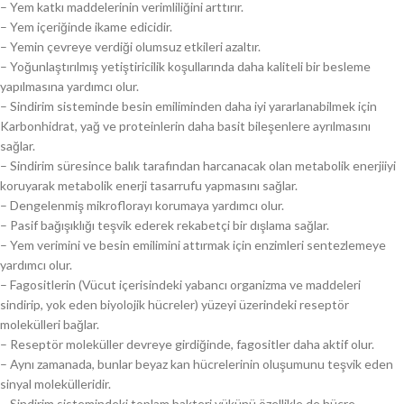
– Yem katkı maddelerinin verimliliğini arttırır.
– Yem içeriğinde ikame edicidir.
– Yemin çevreye verdiği olumsuz etkileri azaltır.
– Yoğunlaştırılmış yetiştiricilik koşullarında daha kaliteli bir besleme
yapılmasına yardımcı olur.
– Sindirim sisteminde besin emiliminden daha iyi yararlanabilmek için
Karbonhidrat, yağ ve proteinlerin daha basit bileşenlere ayrılmasını
sağlar.
– Sindirim süresince balık tarafından harcanacak olan metabolik enerjiiyi
koruyarak metabolik enerji tasarrufu yapmasını sağlar.
– Dengelenmiş mikroflorayı korumaya yardımcı olur.
– Pasif bağışıklığı teşvik ederek rekabetçi bir dışlama sağlar.
– Yem verimini ve besin emilimini attırmak için enzimleri sentezlemeye
yardımcı olur.
– Fagositlerin (Vücut içerisindeki yabancı organizma ve maddeleri
sindirip, yok eden biyolojik hücreler) yüzeyi üzerindeki reseptör
molekülleri bağlar.
– Reseptör moleküller devreye girdiğinde, fagositler daha aktif olur.
– Aynı zamanada, bunlar beyaz kan hücrelerinin oluşumunu teşvik eden
sinyal molekülleridir.
– Sindirim sistemindeki toplam bakteri yükünü özellikle de hücre