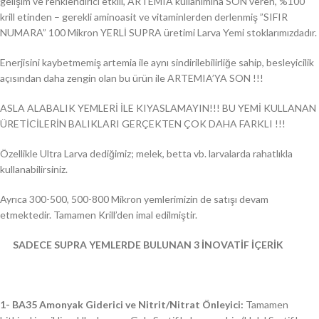
gelişim ve renklendirici etkili, ARTEMIA kullanımına SON veren, %100
krill etinden – gerekli aminoasit ve vitaminlerden derlenmiş ”SIFIR
NUMARA” 100 Mikron YERLİ SUPRA üretimi Larva Yemi stoklarımızdadır.
Enerjisini kaybetmemiş artemia ile aynı sindirilebilirliğe sahip, besleyicilik
açısından daha zengin olan bu ürün ile ARTEMIA’YA SON !!!
ASLA ALABALIK YEMLERİ İLE KIYASLAMAYIN!!! BU YEMİ KULLANAN
ÜRETİCİLERİN BALIKLARI GERÇEKTEN ÇOK DAHA FARKLI !!!
Özellikle Ultra Larva dediğimiz; melek, betta vb. larvalarda rahatlıkla
kullanabilirsiniz.
Ayrıca 300-500, 500-800 Mikron yemlerimizin de satışı devam
etmektedir. Tamamen Krill’den imal edilmiştir.
SADECE SUPRA YEMLERDE BULUNAN 3 İNOVATİF İÇERİK
1- BA35 Amonyak Giderici ve Nitrit/Nitrat Önleyici:
Tamamen