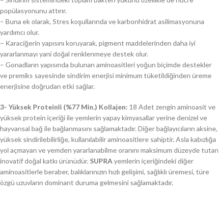
popülasyonunu attırır.
– Buna ek olarak, Stres koşullarında ve karbonhidrat asilimasyonuna
yardımcı olur.
– Karaciğerin yapısını koruyarak, pigment maddelerinden daha iyi
yararlanmayı yani doğal renklenmeye destek olur.
– Gonadların yapısında bulunan aminoasitleri yoğun biçimde destekler
ve premiks sayesinde sindirim enerjisi minimum tüketildiğinden üreme
enerjisine doğrudan etki sağlar.
3- Yüksek Proteinli (%77 Min.) Kollajen:
18 Adet zengin aminoasit ve
yüksek protein içeriği ile yemlerin yapay kimyasallar yerine denizel ve
hayvansal bağ ile bağlanmasını sağlamaktadır. Diğer bağlayıcıların aksine,
yüksek sindirilebilirliğe, kullanılabilir aminoasitlere sahiptir. Asla kabızlığa
yol açmayan ve yemden yararlanabilme oranını maksimum düzeyde tutan
inovatif doğal katkı ürünüdür.
SUPRA
yemlerin içeriğindeki diğer
aminoasitlerle beraber, balıklarınızın hızlı gelişimi, sağlıklı üremesi, türe
özgü uzuvların dominant duruma gelmesini sağlamaktadır.