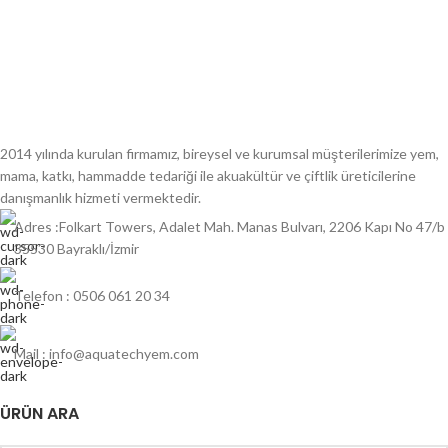
2014 yılında kurulan firmamız, bireysel ve kurumsal müşterilerimize yem,
mama, katkı, hammadde tedariği ile akuakültür ve çiftlik üreticilerine
danışmanlık hizmeti vermektedir.
Adres :Folkart Towers, Adalet Mah. Manas Bulvarı, 2206 Kapı No 47/b
35530 Bayraklı/İzmir
Telefon : 0506 061 20 34
Mail : info@aquatechyem.com
ÜRÜN ARA