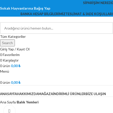
SIPARIŞIM NEREDE
Sokak Hayvanlarına Bağış Yap
BANKA HESAP BILGILERIMIZ
TESLIMAT & İADE KOŞULLARI
Tüm Kategoriler
Search
Giriş Yap / Kayıt Ol
0
Favorilerim
0
Karşılaştır
0
ürün
0,00
₺
Menü
0
ürün
0,00
₺
ÜRÜNLERİMİZ
ANASAYFA
HAKKIMIZDA
MAĞAZA
İNDIRIMLI ÜRÜNLER
BIZE ULAŞIN
Ana Sayfa
Balık Yemleri
Fotoğrafı Büyüt