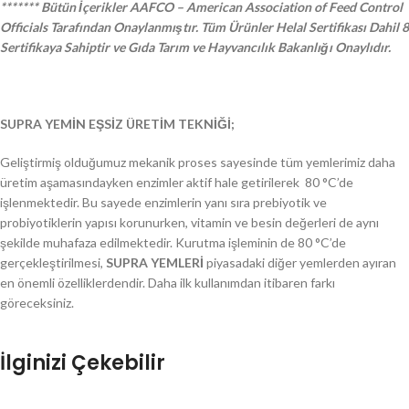
******* Bütün İçerikler AAFCO – American Association of Feed Control
Officials Tarafından Onaylanmıştır. Tüm Ürünler Helal Sertifikası Dahil 8
Sertifikaya Sahiptir ve Gıda Tarım ve Hayvancılık Bakanlığı Onaylıdır.
SUPRA YEMİN EŞSİZ ÜRETİM TEKNİĞİ;
Geliştirmiş olduğumuz mekanik proses sayesinde tüm yemlerimiz daha
üretim aşamasındayken enzimler aktif hale getirilerek 80 °C’de
işlenmektedir. Bu sayede enzimlerin yanı sıra prebiyotik ve
probiyotiklerin yapısı korunurken, vitamin ve besin değerleri de aynı
şekilde muhafaza edilmektedir. Kurutma işleminin de 80 °C’de
gerçekleştirilmesi,
SUPRA YEMLERİ
piyasadaki diğer yemlerden ayıran
en önemli özelliklerdendir. Daha ilk kullanımdan itibaren farkı
göreceksiniz.
İlginizi Çekebilir