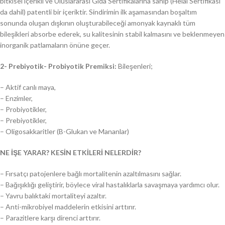
bitkisel içerikli ve Uluslararası Gıda Sertifikalarına sahip (Helal Sertifikası
da dahil) patentli bir içeriktir. Sindirimin ilk aşamasından boşaltım
sonunda oluşan dışkının oluşturabileceği amonyak kaynaklı tüm
bileşikleri absorbe ederek, su kalitesinin stabil kalmasını ve beklenmeyen
inorganik patlamaların önüne geçer.
2- Prebiyotik- Probiyotik Premiksi:
Bileşenleri;
– Aktif canlı maya,
– Enzimler,
– Probiyotikler,
– Prebiyotikler,
– Oligosakkaritler (B-Glukan ve Mananlar)
NE İŞE YARAR? KESİN ETKİLERİ NELERDİR?
– Fırsatçı patojenlere bağlı mortalitenin azaltılmasını sağlar.
– Bağışıklığı geliştirir, böylece viral hastalıklarla savaşmaya yardımcı olur.
– Yavru balıktaki mortaliteyi azaltır.
– Anti-mikrobiyel maddelerin etkisini arttırır.
– Parazitlere karşı direnci arttırır.