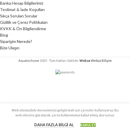
Banka Hesap Bilgilerimiz
Teslimat & İade Koşulları
Sıkça Sorulan Sorular
Gizlilik ve Çerez Politikaları
KVKK & Ön Bilgilendirme
Blog
Siparişim Nerede?
Bize Ulaşın
Aquatechyem
2025 - Tüm Hakları Saklıdır.
Webza
Webza Bilişim
Web sitemizdeki deneyiminizi geliştirmek için çerezler kullanıyoruz. Bu
web sitesine göz atarak, çerez kullanımımızı kabul etmiş olursunuz.
DAHA FAZLA BILGI AL
KABUL ET