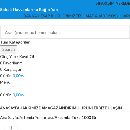
SIPARIŞIM NEREDE
Sokak Hayvanlarına Bağış Yap
BANKA HESAP BILGILERIMIZ
TESLIMAT & İADE KOŞULLARI
Tüm Kategoriler
Search
Giriş Yap / Kayıt Ol
0
Favorilerim
0
Karşılaştır
0
ürün
0,00
₺
Menü
0
ürün
0,00
₺
ÜRÜNLERİMİZ
ANASAYFA
HAKKIMIZDA
MAĞAZA
İNDIRIMLI ÜRÜNLER
BIZE ULAŞIN
Ana Sayfa
Artemia Yumurtası
Artemia Tuzu 1000 Gr
Fotoğrafı Büyüt