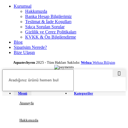
Kurumsal
Hakkımızda
Banka Hesap Bilgilerimiz
Teslimat & İade Koşulları
Sıkça Sorulan Sorular
Gizlilik ve Çerez Politikaları
KVKK & Ön Bilgilendirme
Blog
Siparişim Nerede?
Bize Ulaşın
Aquatechyem
2025 - Tüm Hakları Saklıdır.
Webza
Webza Bilişim
Menü
Kategoriler
Anasayfa
Hakkımızda