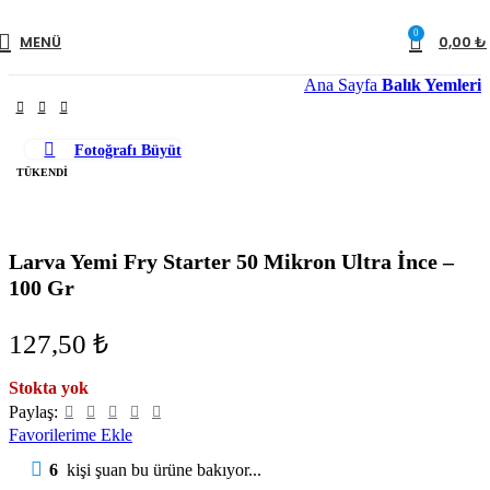
0
MENÜ
0,00
₺
Ana Sayfa
Balık Yemleri
Fotoğrafı Büyüt
TÜKENDI
Larva Yemi Fry Starter 50 Mikron Ultra İnce –
100 Gr
₺
Stokta yok
Paylaş:
Favorilerime Ekle
6
kişi şuan bu ürüne bakıyor...